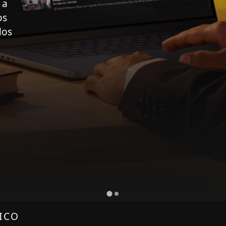
 a
os
dos
DICO