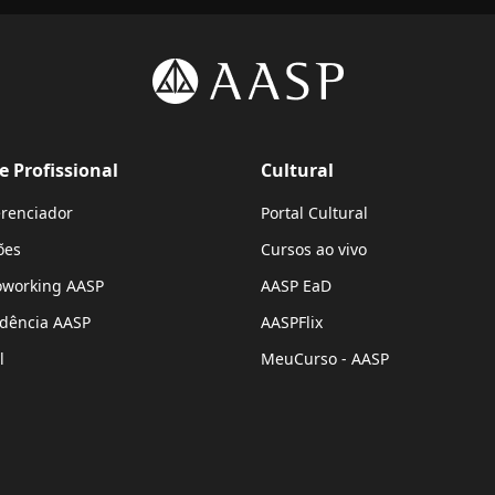
e Profissional
Cultural
renciador
Portal Cultural
ões
Cursos ao vivo
oworking AASP
AASP EaD
udência AASP
AASPFlix
l
MeuCurso - AASP